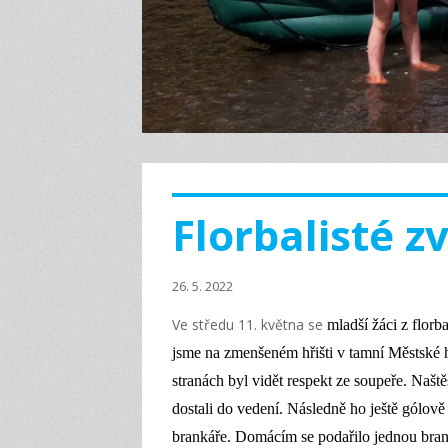
Florbalisté zv
26. 5. 2022
Ve středu 11. května se
mladší žáci z florb
jsme na zmenšeném hřišti v tamní Městské 
stranách byl vidět respekt ze soupeře. Naště
dostali do vedení.
Následně ho ještě gólově
brankáře
. Domácím se podařilo jednou brank