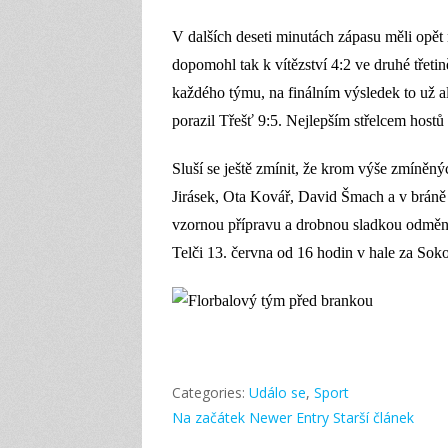
V dalších deseti minutách zápasu měli opět n
dopomohl tak k vítězství 4:2 ve druhé třeti
každého týmu, na finálním výsledek to už al
porazil Třešť 9:5.
Nejlepším střelcem
hostů
Sluší se ještě zmínit, že krom výše zmíněn
Jirásek, Ota Kovář,
David Šmach
a v brán
vzornou
přípravu a drobn
ou sladkou odměn
Telči 13. června od 16 hodin v hale za Sok
Categories:
Událo se
,
Sport
Na začátek
Newer Entry
Starší článek