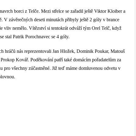
avrch borci z Telče. Mezi střelce se zařadil ještě Viktor Kloiber a
ně. V závěrečných deseti minutách přibyly ještě 2 góly v brance
e vliv nemělo. Vítězství si tentokrát odváží tým Orel Telč, když
se stal Patrik Porochnavec se 4 góly.
ých
hráčů
nás reprezentovali Jan Hložek, Dominik Poukar, Matouš
ě Prokop Kovář.
Poděkování patří
také
domácím pořadatelům za
u pro všechny zúčastněné
. Již teď máme domluvenou odvetu v
olovnou.