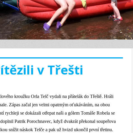
ítězili v Třešti
alového kroužku Orla Telč vydali na přátelák do Třeště. Hráli
hale. Zápas začal jen velmi opatrným oťukáváním, na obou
stí rychleji se dokázali otřepat naši a gólem Tomáše Robela se
 doplnil Patrik Porochnavec,
když dvakrát překonal soupeřova
ou snížit náskok Telče a pak už hvizd ukončil první třetinu.