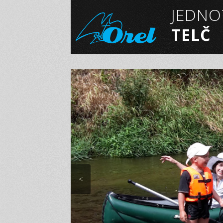
JEDNO
TELČ
<